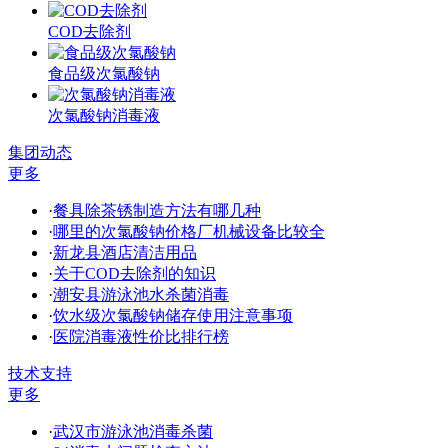
COD去除剂
食品级次氯酸钠
次氯酸钠消毒液
集团动态
更多
·
餐具除茶锈制造方法有哪几种
·
哪里的次氯酸钠价格厂机械设备比较全
·
新龙县酒店清洁用品
·
关于COD去除剂的知识
·
潮安县游泳池水杀菌消毒
·
饮水级次氯酸钠储存使用注意事项
·
医院消毒液性价比排行榜
技术支持
更多
·
武汉市游泳池消毒杀菌